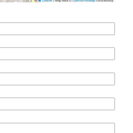
Leaflet
| Map data ©
OpenStreetMap
contributors