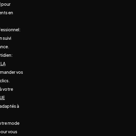
d
pour
nts en
fessionnel:
n suivi
ance.
tidien:
 LA
mander vos
lics.
à votre
QUE
 adaptés à
votre mode
our vous