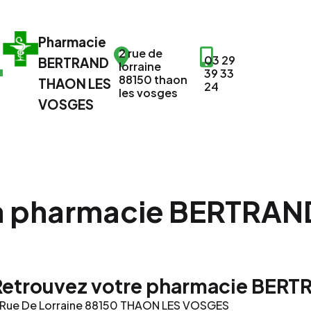
Pharmacie
2 rue de
03 29
BERTRAND
lorraine
39 33
88150 thaon
THAON LES
24
les vosges
VOSGES
 la pharmacie BERTRAN
Retrouvez votre pharmacie BER
 Rue De Lorraine 88150 THAON LES VOSGES