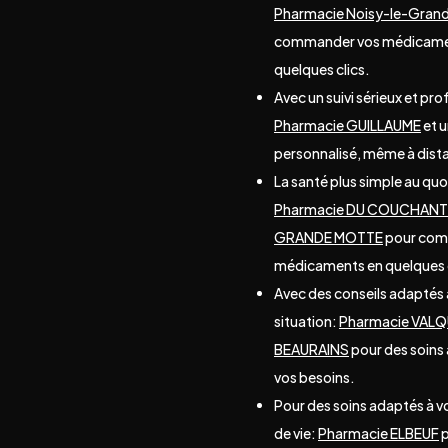
Pharmacie Noisy-le-Gran
commander vos médicame
quelques clics.
Avec un suivi sérieux et pro
Pharmacie GUILLAUME
et u
personnalisé, même à dist
La santé plus simple au quo
Pharmacie DU COUCHANT
GRANDE MOTTE
pour com
médicaments en quelques c
Avec des conseils adaptés 
situation:
Pharmacie VAL
BEAURAINS
pour des soins
vos besoins.
Pour des soins adaptés à 
de vie:
Pharmacie ELBEUF
p