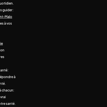
uotidien.
s guider:
int-Malo
es à vos
ie
ion
res
santé:
répondre à
nté.
à chacun:
 vrai
otre santé.