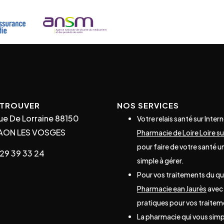
ETROUVER
NOS SERVICES
ue De Lorraine 88150
Votre relais santé sur Intern
AON LES VOSGES
Pharmacie de Loire Loire s
pour faire de votre santé un
29 39 33 24
simple à gérer.
Pour vos traitements du qu
Pharmacie ean Jaurès
avec 
pratiques pour vos traitem
La pharmacie qui vous simpli