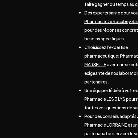
faire gagner du temps au q
Des experts santé pour vou
Pharmacie De Rocabey Sa
pour des réponses concrèt
besoins spécifiques.
Choisissez l’expertise
pharmaceutique:
Pharmac
MARSEILLE
avec une sélect
exigeante de nos laboratoi
partenaires.
Une équipe dédiée à votre 
Pharmacie LES 3 LYS
pour 
toutes vos questions de sa
Pour des conseils adaptés 
Pharmacie LORRAINE
et un
partenariat au service de v