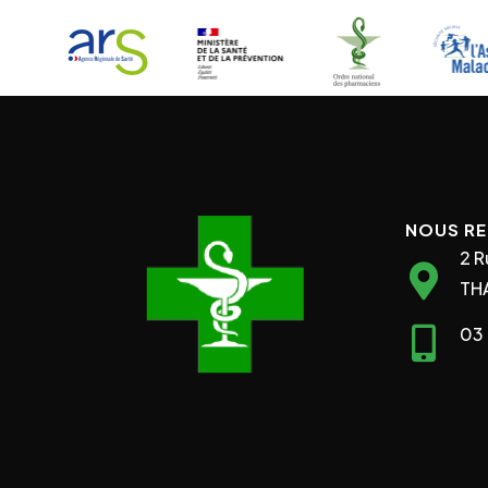
NOUS R
2 R
TH
03 