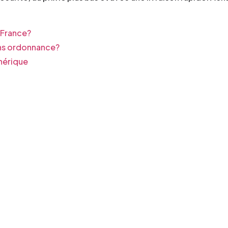
 France?
ans ordonnance?
nérique