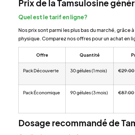
Prix de la Tamsulosine géné
Quel est le tarif en ligne?
Nos prix sont parmi les plus bas du marché, grâce 
physique. Comparez nos offres pour un achat en li
Offre
Quantité
P
Pack Découverte
30 gélules (1 mois)
€29.00
Pack Économique
90 gélules (3 mois)
€87.00
Dosage recommandé de Tam