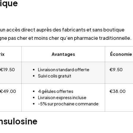
rique
à un accès direct auprès des fabricants et sans boutique
gne pas cher et moins cher qu’en pharmacie traditionnelle.
rix
Avantages
Économie
€19.50
Livraison standard offerte
€9.50
Suivi colis gratuit
€49.00
4 gélules offertes
€38.00
Livraison express incluse
-5% sur prochaine commande
sulosine