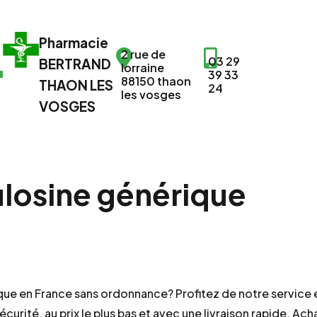
Pharmacie
2 rue de
03 29
BERTRAND
lorraine
39 33
88150 thaon
THAON LES
24
les vosges
VOSGES
osine générique
que en France sans ordonnance? Profitez de notre service 
rité, au prix le plus bas et avec une livraison rapide. Ach