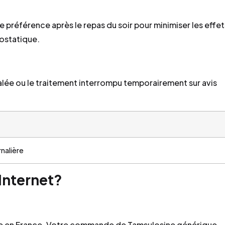
e préférence après le repas du soir pour minimiser les effet
hostatique.
calée ou le traitement interrompu temporairement sur avis
rnalière
Internet?
e en France. Votre commande de Tamsulosine générique