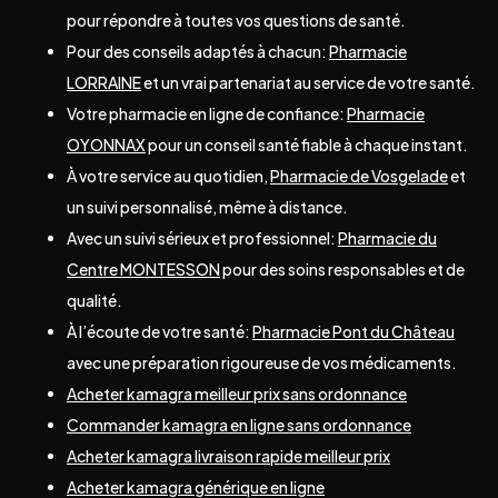
pour répondre à toutes vos questions de santé.
Pour des conseils adaptés à chacun:
Pharmacie
LORRAINE
et un vrai partenariat au service de votre santé.
Votre pharmacie en ligne de confiance:
Pharmacie
OYONNAX
pour un conseil santé fiable à chaque instant.
À votre service au quotidien,
Pharmacie de Vosgelade
et
un suivi personnalisé, même à distance.
Avec un suivi sérieux et professionnel:
Pharmacie du
Centre MONTESSON
pour des soins responsables et de
qualité.
À l’écoute de votre santé:
Pharmacie Pont du Château
avec une préparation rigoureuse de vos médicaments.
Acheter kamagra meilleur prix sans ordonnance
Commander kamagra en ligne sans ordonnance
Acheter kamagra livraison rapide meilleur prix
Acheter kamagra générique en ligne