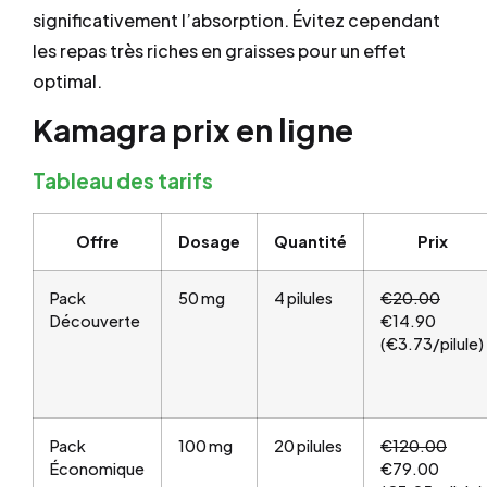
significativement l’absorption. Évitez cependant
les repas très riches en graisses pour un effet
optimal.
Kamagra prix en ligne
Tableau des tarifs
Offre
Dosage
Quantité
Prix
Pack
50 mg
4 pilules
€20.00
Découverte
€14.90
(€3.73/pilule)
Pack
100 mg
20 pilules
€120.00
Économique
€79.00