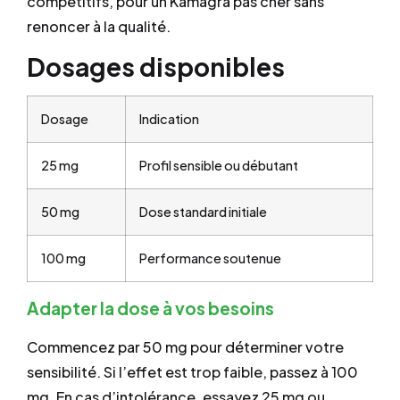
compétitifs, pour un Kamagra pas cher sans
renoncer à la qualité.
Dosages disponibles
Dosage
Indication
25 mg
Profil sensible ou débutant
50 mg
Dose standard initiale
100 mg
Performance soutenue
Adapter la dose à vos besoins
Commencez par 50 mg pour déterminer votre
sensibilité. Si l’effet est trop faible, passez à 100
mg. En cas d’intolérance, essayez 25 mg ou