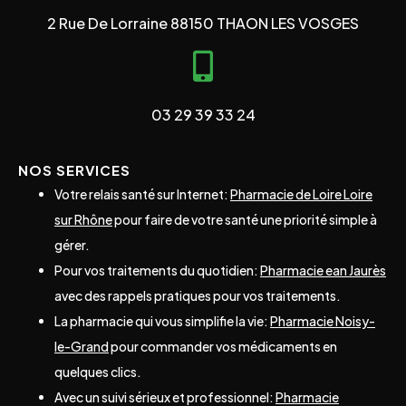
2 Rue De Lorraine 88150 THAON LES VOSGES
03 29 39 33 24
NOS SERVICES
Votre relais santé sur Internet:
Pharmacie de Loire Loire
sur Rhône
pour faire de votre santé une priorité simple à
gérer.
Pour vos traitements du quotidien:
Pharmacie ean Jaurès
avec des rappels pratiques pour vos traitements.
La pharmacie qui vous simplifie la vie:
Pharmacie Noisy-
le-Grand
pour commander vos médicaments en
quelques clics.
Avec un suivi sérieux et professionnel:
Pharmacie